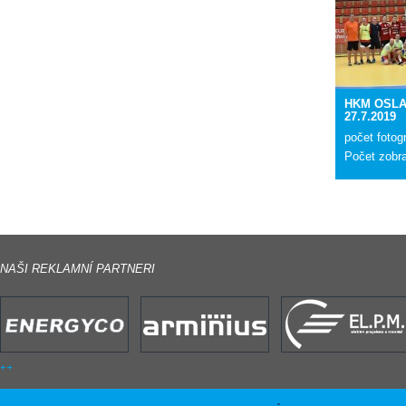
HKM OSLAV
27.7.2019
počet fotogr
Počet zobr
NAŠI REKLAMNÍ PARTNERI