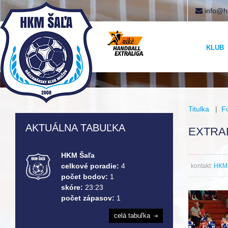
info@h
KLUB
Titulka
|
F
AKTUÁLNA TABUĽKA
EXTRAL
HKM Šaľa
celkové poradie:
4
kontakt:
HKM 
počet bodov:
1
skóre:
23:23
počet zápasov:
1
celá tabuľka