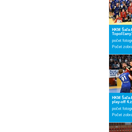
HKM Šaľa-
Topoľčany3
počet fotogr
Počet zobr
HKM Šaľa-
play-off 4.
počet fotogr
Počet zobr