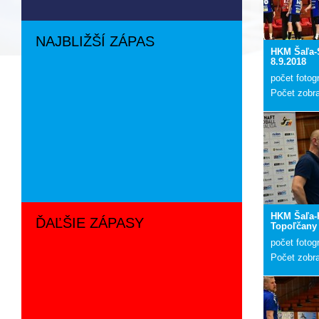
NAJBLIŽŠÍ ZÁPAS
HKM Šaľa-S
8.9.2018
počet fotogr
Počet zobr
HKM Šaľa-
ĎAĽŠIE ZÁPASY
Topoľčany 
počet fotogr
Počet zobr