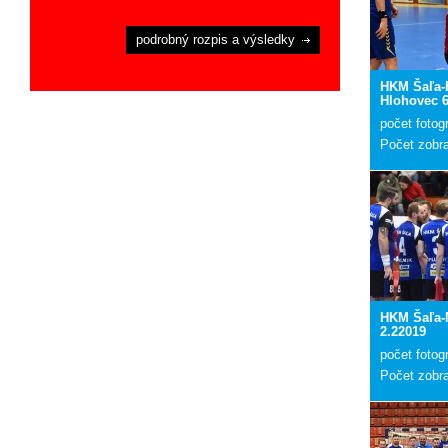
podrobný rozpis a výsledky
HKM Šaľa-
Hlohovec 6
počet fotogr
Počet zobr
HKM Šaľa-
2.22019
počet fotogr
Počet zobr