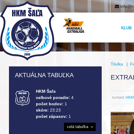
info@h
KLUB
Titulka
|
F
AKTUÁLNA TABUĽKA
EXTRAL
HKM Šaľa
celkové poradie:
4
kontakt:
HKM 
počet bodov:
1
skóre:
23:23
počet zápasov:
1
celá tabuľka