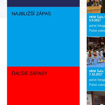
NAJBLIŽŠÍ ZÁPAS
HKM Šaľa 
5.9.2017
počet fotogr
Počet zobr
HKM Šaľa T
ĎAĽŠIE ZÁPASY
7.10.2017
počet fotogr
Počet zobr