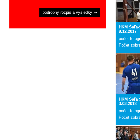
podrobný rozpis a výsledky
HKM Šaľa-
9.12.2017
počet fotogr
Počet zobr
HKM Šaľa 
3.03.2018
počet fotogr
Počet zobr