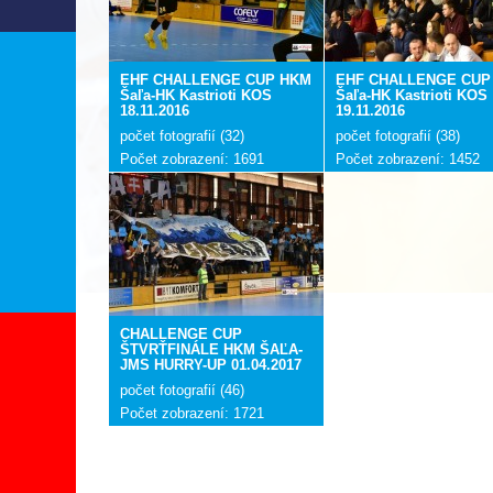
EHF CHALLENGE CUP HKM
EHF CHALLENGE CUP
Šaľa-HK Kastrioti KOS
Šaľa-HK Kastrioti KOS
18.11.2016
19.11.2016
počet fotografií (32)
počet fotografií (38)
Počet zobrazení: 1691
Počet zobrazení: 1452
CHALLENGE CUP
ŠTVRŤFINÁLE HKM ŠAĽA-
JMS HURRY-UP 01.04.2017
počet fotografií (46)
Počet zobrazení: 1721