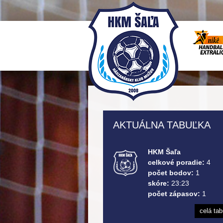
AKTUÁLNA TABUĽKA
HKM Šaľa
celkové poradie:
4
počet bodov:
1
skóre:
23:23
počet zápasov:
1
celá ta