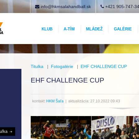
info@hkmsalahandball.sk
+421 905-747-3
KLUB
A-TÍM
MLÁDEŽ
GALÉRIE
Titulka
|
Fotogalérie
|
EHF CHALLENGE CUP
EHF CHALLENGE CUP
kontakt:
HKM Šaľa
| aktualizácia: 27.10.2022 09:43
buľka