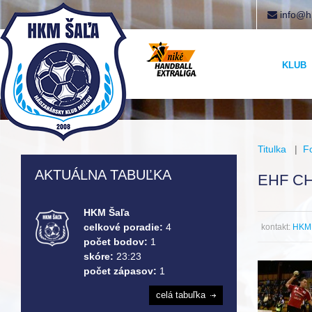
info@h
KLUB
Titulka
|
F
AKTUÁLNA TABUĽKA
EHF C
HKM Šaľa
celkové poradie:
4
kontakt:
HKM 
počet bodov:
1
skóre:
23:23
počet zápasov:
1
celá tabuľka