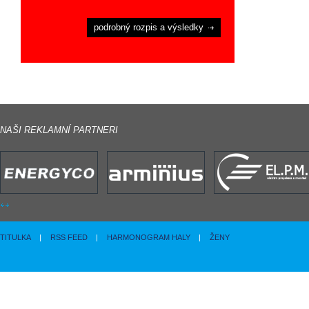
podrobný rozpis a výsledky
NAŠI REKLAMNÍ PARTNERI
TITULKA
|
RSS FEED
|
HARMONOGRAM HALY
|
ŽENY