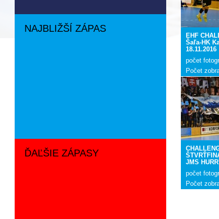
NAJBLIŽŠÍ ZÁPAS
EHF CHAL
Šaľa-HK Ka
18.11.2016
počet fotogr
Počet zobr
CHALLEN
ĎAĽŠIE ZÁPASY
ŠTVRŤFIN
JMS HURRY
počet fotogr
Počet zobr