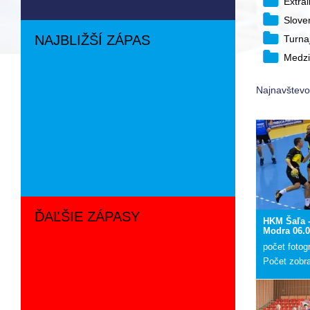
Extra
Slove
NAJBLIŽŠÍ ZÁPAS
Turna
Medzi
Najnavštevov
ĎAĽŠIE ZÁPASY
HKM Šaľa 
Modra 06.0
počet fotogr
Počet zobr