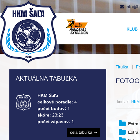
info@h
KLUB
Titulka
|
F
AKTUÁLNA TABUĽKA
FOTOG
HKM Šaľa
celkové poradie:
4
kontakt:
HKM 
počet bodov:
1
skóre:
23:23
počet zápasov:
1
Extra
Extra
celá tabuľka