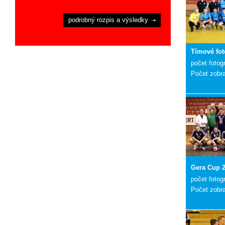
podrobný rozpis a výsledky
Tímové fot
počet fotogr
Počet zobr
Gera Cup 
počet fotogr
Počet zobr