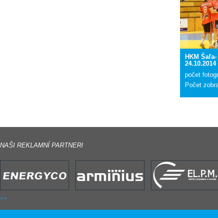
HKM Šaľa-
24.10.2014
počet fotogr
Počet zobr
NAŠI REKLAMNÍ PARTNERI