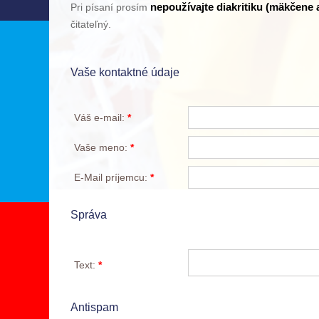
nepoužívajte diakritiku (mäkčene 
Pri písaní prosím
čitateľný.
Vaše kontaktné údaje
Váš e-mail:
*
Vaše meno:
*
E-Mail príjemcu:
*
Správa
Text:
*
Antispam