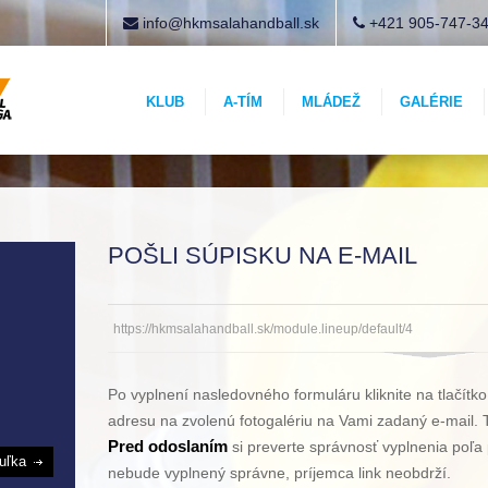
info@hkmsalahandball.sk
+421 905-747-3
KLUB
A-TÍM
MLÁDEŽ
GALÉRIE
POŠLI SÚPISKU NA E-MAIL
https://hkmsalahandball.sk/module.lineup/default/4
Po vyplnení nasledovného formuláru kliknite na tlačítk
adresu na zvolenú fotogalériu na Vami zadaný e-mail. T
Pred odoslaním
si preverte správnosť vyplnenia poľa 
buľka
nebude vyplnený správne, príjemca link neobdrží.