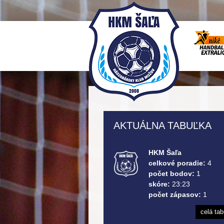
AKTUÁLNA TABUĽKA
HKM Šaľa
celkové poradie:
4
počet bodov:
1
skóre:
23:23
počet zápasov:
1
celá ta