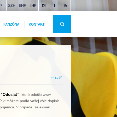
47
SZH
EHF
IHF
FANZÓNA
KONTAKT
<< späť
"Odoslať"
o
, ktoré odošle www
ext môžete podľa vašej vôle doplniť.
príjemca. V prípade, že e-mail