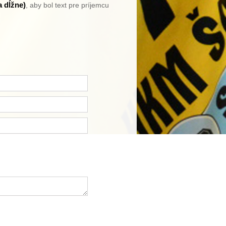
a dĺžne)
, aby bol text pre príjemcu