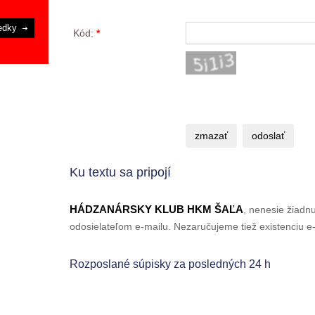
edky
Kód:
*
Ku textu sa pripojí
HÁDZANÁRSKY KLUB HKM ŠAĽA
, nenesie žiadn
odosielateľom e-mailu. Nezaručujeme tiež existenciu e-
Rozposlané súpisky za posledných 24 h