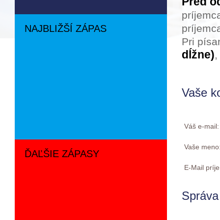
Pred o
príjemc
príjemca
NAJBLIŽŠÍ ZÁPAS
Pri pís
dĺžne)
,
Vaše k
Váš e-mail
Vaše meno
ĎAĽŠIE ZÁPASY
E-Mail prí
Správa