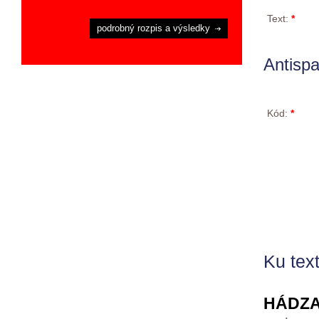
Text:
*
podrobný rozpis a výsledky
Antisp
Kód:
*
Ku text
HÁDZA