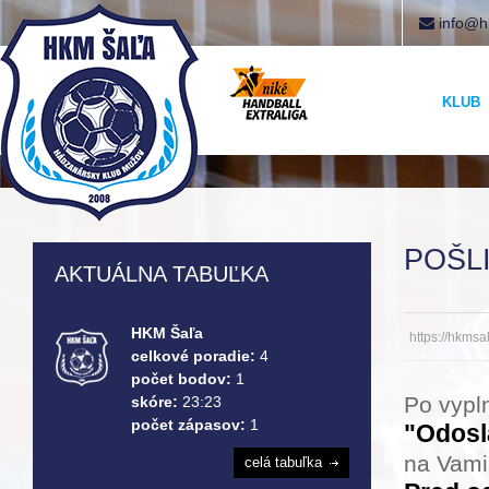
info@h
KLUB
POŠLI
AKTUÁLNA TABUĽKA
HKM Šaľa
https://hkmsa
celkové poradie:
4
počet bodov:
1
Po vypln
skóre:
23:23
počet zápasov:
1
"Odosl
na Vami
celá tabuľka