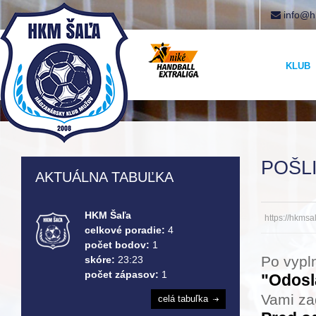
info@h
KLUB
POŠLI
AKTUÁLNA TABUĽKA
HKM Šaľa
https://hkmsa
celkové poradie:
4
počet bodov:
1
Po vypln
skóre:
23:23
počet zápasov:
1
"Odosl
Vami za
celá tabuľka