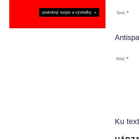
podrobný rozpis a výsledky
Text:
*
Antisp
Kód:
*
Ku text