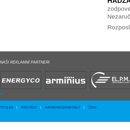
HÁDZA
zodpove
Nezaruč
Rozposl
NAŠI REKLAMNÍ PARTNERI
TITULKA
|
RSS FEED
|
HARMONOGRAM HALY
|
ŽENY