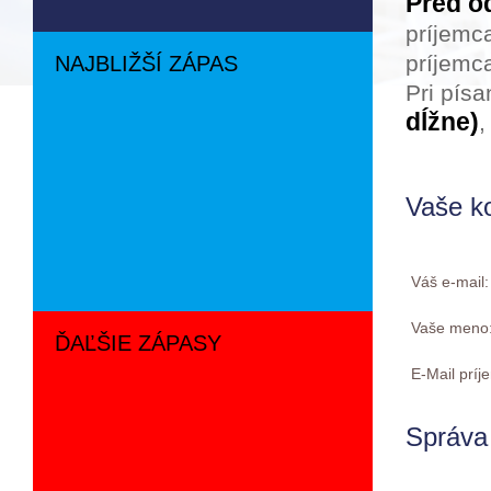
Pred o
príjemc
príjemca
NAJBLIŽŠÍ ZÁPAS
Pri pís
dĺžne)
,
Vaše k
Váš e-mail
Vaše meno
ĎAĽŠIE ZÁPASY
E-Mail prí
Správa