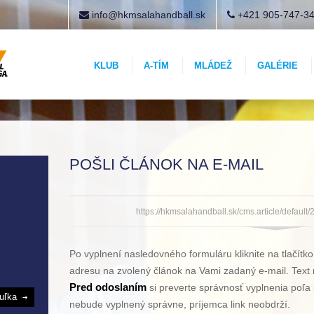
info@hkmsalahandball.sk
+421 905-747-3
KLUB
A-TÍM
MLÁDEŽ
GALÉRIE
POŠLI ČLÁNOK NA E-MAIL
https://hkmsalahandball.sk/cms.article/default
Po vyplnení nasledovného formuláru kliknite na tlačítk
adresu na zvolený článok na Vami zadaný e-mail. Text 
Pred odoslaním
si preverte správnosť vyplnenia poľa 
buľka
nebude vyplnený správne, príjemca link neobdrží.