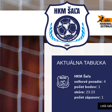
AKTUÁLNA TABUĽKA
HKM Šaľa
celkové poradie:
4
počet bodov:
1
skóre:
23:23
počet zápasov:
1
celá ta