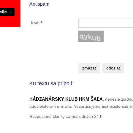
Antispam
edky
Kód:
*
Ku textu sa pripojí
HÁDZANÁRSKY KLUB HKM ŠAĽA
, nenesie žiadn
odosielateľom e-mailu. Nezaručujeme tiež existenciu e-
Rozposlané články za posledných 24 h