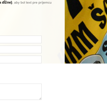
a dĺžne)
, aby bol text pre príjemcu