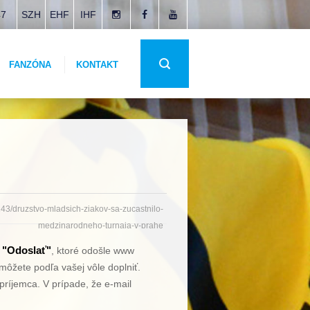
47
SZH
EHF
IHF
FANZÓNA
KONTAKT
/243/druzstvo-mladsich-ziakov-sa-zucastnilo-
medzinarodneho-turnaja-v-prahe
"Odoslať"
o
, ktoré odošle www
môžete podľa vašej vôle doplniť.
príjemca. V prípade, že e-mail