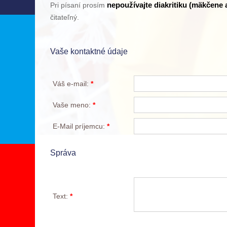
nepoužívajte diakritiku (mäkčene 
Pri písaní prosím
čitateľný.
Vaše kontaktné údaje
Váš e-mail:
*
Vaše meno:
*
E-Mail príjemcu:
*
Správa
Text:
*