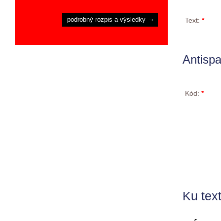
podrobný rozpis a výsledky
Text:
*
Antisp
Kód:
*
Ku text