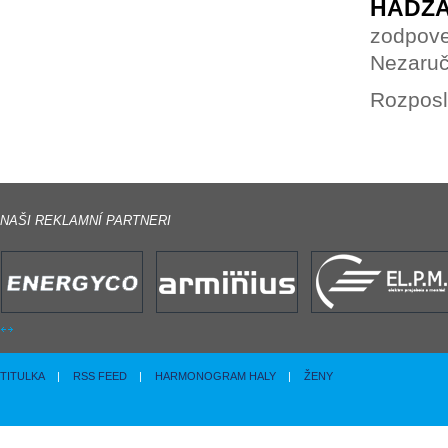
HÁDZA
zodpove
Nezaruč
Rozposl
NAŠI REKLAMNÍ PARTNERI
TITULKA
|
RSS FEED
|
HARMONOGRAM HALY
|
ŽENY