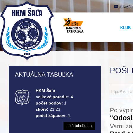
info@h
KLUB
POŠLI
AKTUÁLNA TABUĽKA
HKM Šaľa
https://hkmsa
celkové poradie:
4
počet bodov:
1
Po vypln
skóre:
23:23
počet zápasov:
1
"Odosl
Vami za
celá tabuľka