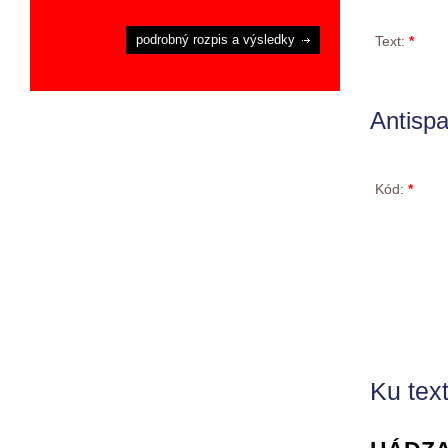
podrobný rozpis a výsledky
Text:
*
Antisp
Kód:
*
Ku text