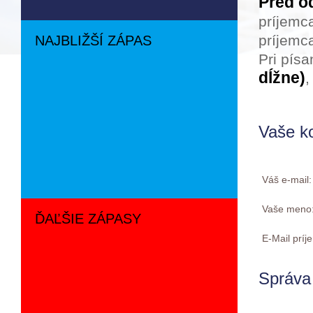
Pred o
príjemc
príjemca
NAJBLIŽŠÍ ZÁPAS
Pri pís
dĺžne)
,
Vaše k
Váš e-mail
Vaše meno
ĎAĽŠIE ZÁPASY
E-Mail prí
Správa