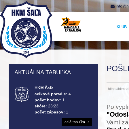
info@h
KLUB
POŠLI
AKTUÁLNA TABUĽKA
HKM Šaľa
https://hkmsa
celkové poradie:
4
počet bodov:
1
Po vypln
skóre:
23:23
počet zápasov:
1
"Odosl
Vami za
celá tabuľka