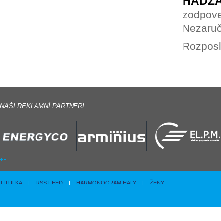
HÁDZA
zodpove
Nezaruč
Rozposl
NAŠI REKLAMNÍ PARTNERI
TITULKA
|
RSS FEED
|
HARMONOGRAM HALY
|
ŽENY