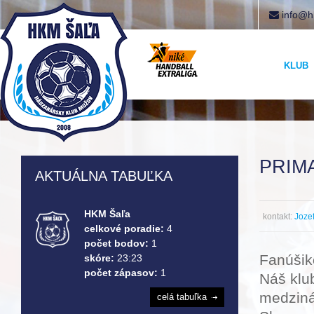
info@h
KLUB
PRIM
AKTUÁLNA TABUĽKA
HKM Šaľa
kontakt:
Joze
celkové poradie:
4
počet bodov:
1
Fanúšik
skóre:
23:23
počet zápasov:
1
Náš klu
medziná
celá tabuľka