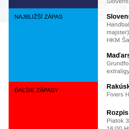
Slovens
Sloven
NAJBLIŽŠÍ ZÁPAS
Handbal
majster)
HKM Ša
Maďar
Grundfo
extrali
Rakús
ĎAĽŠIE ZÁPASY
Fivers H
Rozpis 
Piatok 
16:00 H