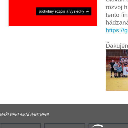
rozvoj 
podrobný rozpis a výsledky
tento f
hádzaná
https://
Ďakujem
NAŠI REKLAMNÍ PARTNERI