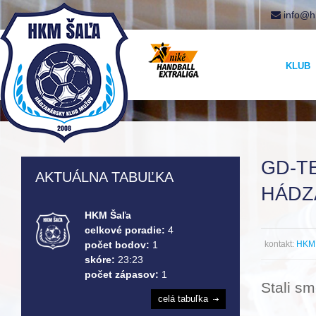
info@h
KLUB
GD-T
AKTUÁLNA TABUĽKA
HÁDZ
HKM Šaľa
celkové poradie:
4
kontakt:
HKM 
počet bodov:
1
skóre:
23:23
počet zápasov:
1
Stali s
celá tabuľka