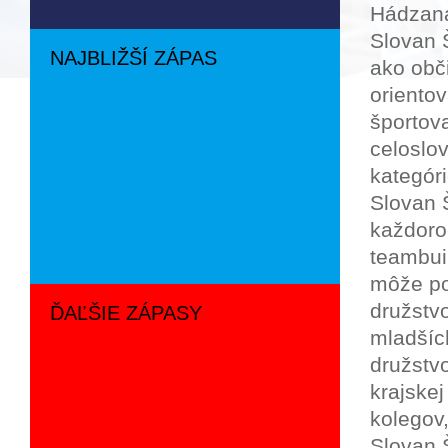
Hádzaná
Slovan 
NAJBLIŽŠÍ ZÁPAS
ako obč
oriento
športov
celoslo
kategór
Slovan Š
každoro
teambui
môže po
družstvo
ĎAĽŠIE ZÁPASY
mladšíc
družstv
krajskej
kolegov,
Slovan 