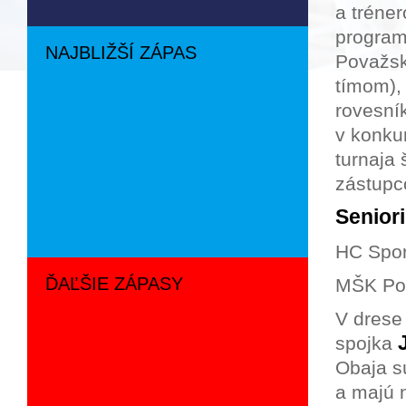
a tréne
programe
NAJBLIŽŠÍ ZÁPAS
Považsk
tímom), 
rovesník
v konku
turnaja 
zástupc
Seniori
HC Spor
ĎAĽŠIE ZÁPASY
MŠK Pov
V drese 
spojka
Obaja s
a majú 