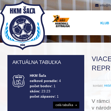
info@h
KLUB
VIAC
AKTUÁLNA TABUĽKA
REPR
HKM Šaľa
celkové poradie:
4
kontakt:
HKM 
počet bodov:
1
skóre:
23:23
počet zápasov:
1
V rámci
celá tabuľka
v národ