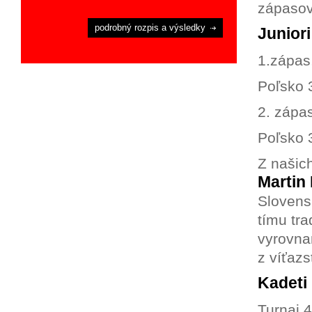
zápasov
podrobný rozpis a výsledky
Juniori
1.zápas
Poľsko 
2. zápa
Poľsko 
Z našic
Martin
Slovens
tímu tra
vyrovna
z víťazst
Kadeti
Turnaj 4