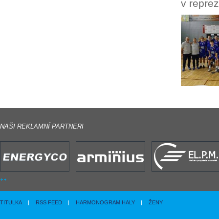
v repre
NAŠI REKLAMNÍ PARTNERI
TITULKA
|
RSS FEED
|
HARMONOGRAM HALY
|
ŽENY