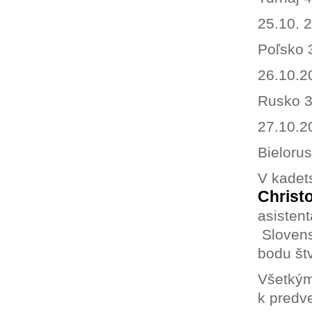
25.10. 
Poľsko 
26.10.2
Rusko 3
27.10.2
Bieloru
V kadets
Christ
asistent
Slovens
bodu štv
Všetkým
k predv