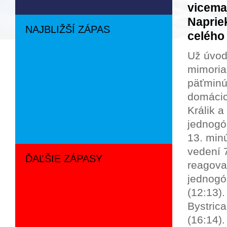
vicema
Naprie
NAJBLIŽŠÍ ZÁPAS
celého
Už úvod
mimoria
päťminú
domácic
Králik a
jednogó
13. min
vedení 
ĎAĽŠIE ZÁPASY
reagoval
jednogó
(12:13)
Bystric
(16:14).