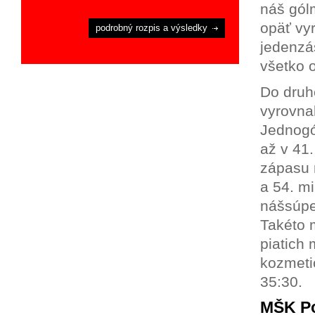
náš gól
opäť vy
podrobný rozpis a výsledky
jedenzá
všetko 
Do druh
vyrovna
Jednogól
až v 41
zápasu 
a 54. mi
nášsúpe
Takéto 
piatich 
kozmeti
35:30.
MŠK Po