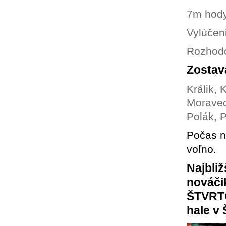
7m hody
Vylúčeni
Rozhodo
Zostav
Králik,
Moravec
Polák, 
Počas n
voľno.
Najbli
nováči
ŠTVRTO
hale v Š