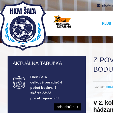
info@h
KLUB
Z PO
AKTUÁLNA TABUĽKA
BOD
HKM Šaľa
celkové poradie:
4
kontakt:
HKM 
počet bodov:
1
skóre:
23:23
počet zápasov:
1
V 2. ko
celá tabuľka
hádzan