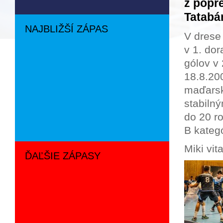
z popr
Tatabá
NAJBLIŽŠÍ ZÁPAS
V drese
v 1. do
gólov v
18.8.200
maďarske
stabiln
do 20 ro
B kategó
Miki vit
ĎAĽŠIE ZÁPASY