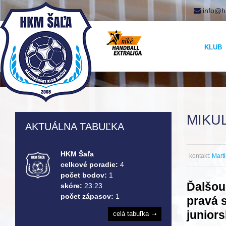
info@h
KLUB
MIKU
AKTUÁLNA TABUĽKA
HKM Šaľa
kontakt:
Mart
celkové poradie:
4
počet bodov:
1
Ďalšou
skóre:
23:23
počet zápasov:
1
pravá 
junior
celá tabuľka