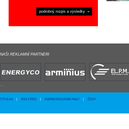
podrobný rozpis a výsledky
NAŠI REKLAMNÍ PARTNERI
TITULKA
|
RSS FEED
|
HARMONOGRAM HALY
|
ŽENY