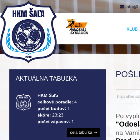
info@h
KLUB
POŠL
AKTUÁLNA TABUĽKA
HKM Šaľa
https://hkms
celkové poradie:
4
počet bodov:
1
Po vypln
skóre:
23:23
počet zápasov:
1
"Odosl
na Vami
celá tabuľka