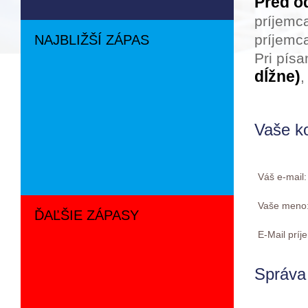
Pred o
príjemc
príjemca
NAJBLIŽŠÍ ZÁPAS
Pri pís
dĺžne)
,
Vaše k
Váš e-mail
Vaše meno
ĎAĽŠIE ZÁPASY
E-Mail prí
Správa