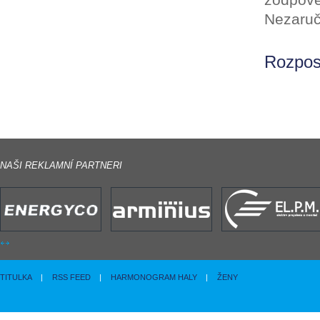
Nezaruč
Rozposl
NAŠI REKLAMNÍ PARTNERI
TITULKA
|
RSS FEED
|
HARMONOGRAM HALY
|
ŽENY