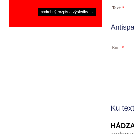
Text:
*
podrobný rozpis a výsledky
Antisp
Kód:
*
Ku text
HÁDZA
zodpove