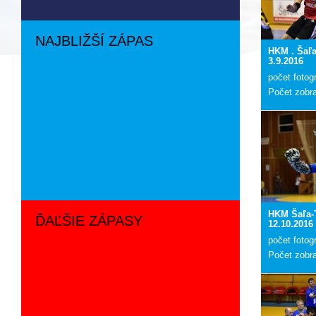
NAJBLIŽŠÍ ZÁPAS
HKM . Šaľ
3.9.2016
počet fotogr
Počet zobr
HKM Šaľa-
ĎAĽŠIE ZÁPASY
12.10.2016
počet fotogr
Počet zobr