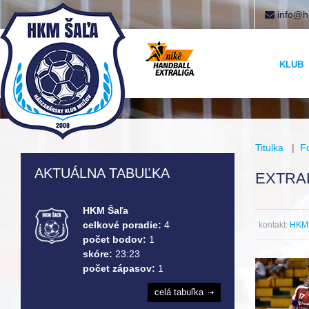
info@h
KLUB
Titulka
|
F
AKTUÁLNA TABUĽKA
EXTRAL
HKM Šaľa
celkové poradie:
4
kontakt:
HKM 
počet bodov:
1
skóre:
23:23
počet zápasov:
1
celá tabuľka