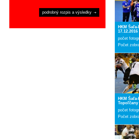
podrobný rozpis a výsledky
HKM Šaľa-
17.12.2016
počet fotogr
Počet zobr
HKM Šaľa-
Topoľčany 
počet fotogr
Počet zobr