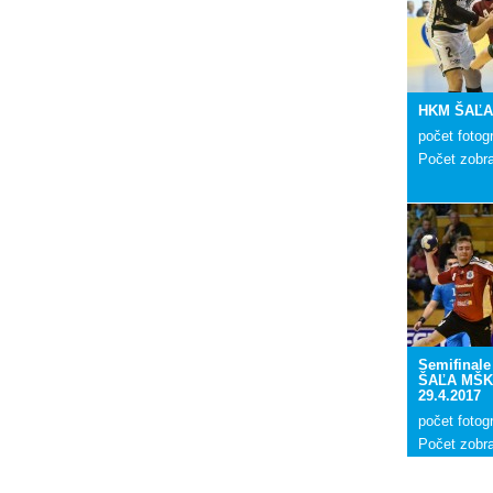
HKM ŠAĽA 
počet fotogr
Počet zobr
Semifinal
ŠAĽA MŠK 
29.4.2017
počet fotogr
Počet zobr