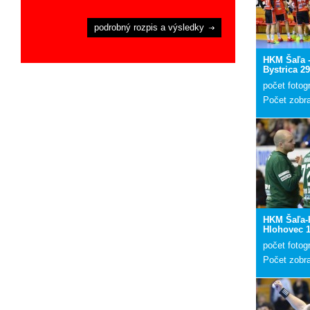
podrobný rozpis a výsledky
HKM Šaľa 
Bystrica 29
počet fotogr
Počet zobr
HKM Šaľa-
Hlohovec 1
počet fotogr
Počet zobr