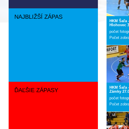
NAJBLIŽŠÍ ZÁPAS
HKM Šaľa 
Hlohovec 3
počet fotogr
Počet zobr
HKM Šaľa -
ĎAĽŠIE ZÁPASY
Zámky 27.
počet fotogr
Počet zobr