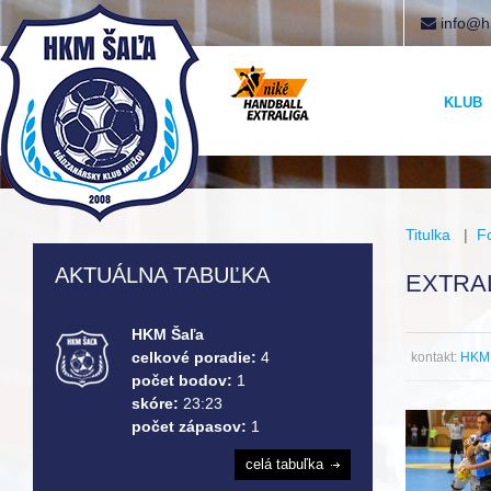
info@h
KLUB
Titulka
|
F
AKTUÁLNA TABUĽKA
EXTRAL
HKM Šaľa
celkové poradie:
4
kontakt:
HKM 
počet bodov:
1
skóre:
23:23
počet zápasov:
1
celá tabuľka