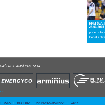
HKM Šaľa-
28.03.2015
počet fotogr
Počet zobr
NAŠI REKLAMNÍ PARTNERI
TITULKA
|
RSS FEED
|
HARMONOGRAM HALY
|
ŽENY