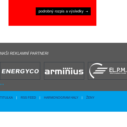
podrobný rozpis a výsledky
NAŠI REKLAMNÍ PARTNERI
TITULKA
|
RSS FEED
|
HARMONOGRAM HALY
|
ŽENY