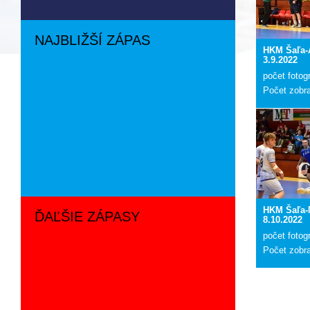
NAJBLIŽŠÍ ZÁPAS
HKM Šaľa-
3.9.2022
počet fotogr
Počet zobr
HKM Šaľa-
ĎAĽŠIE ZÁPASY
8.10.2022
počet fotogr
Počet zobr