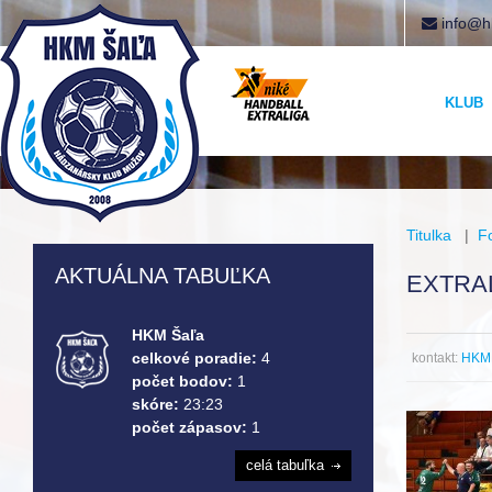
info@h
KLUB
Titulka
|
F
AKTUÁLNA TABUĽKA
EXTRAL
HKM Šaľa
celkové poradie:
4
kontakt:
HKM 
počet bodov:
1
skóre:
23:23
počet zápasov:
1
celá tabuľka