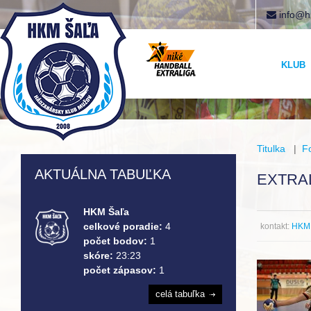
info@h
KLUB
Titulka
|
F
AKTUÁLNA TABUĽKA
EXTRAL
HKM Šaľa
celkové poradie:
4
kontakt:
HKM 
počet bodov:
1
skóre:
23:23
počet zápasov:
1
celá tabuľka