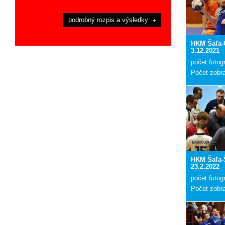
podrobný rozpis a výsledky
HKM Šaľa
3.12.2021
počet fotogr
Počet zobr
HKM Šaľa-
23.2.2022
počet fotogr
Počet zobr