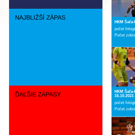
NAJBLIŽŠÍ ZÁPAS
HKM Šaľa-
počet fotogr
Počet zobr
HKM Šaľa-
ĎAĽŠIE ZÁPASY
16.10.2021
počet fotogr
Počet zobr