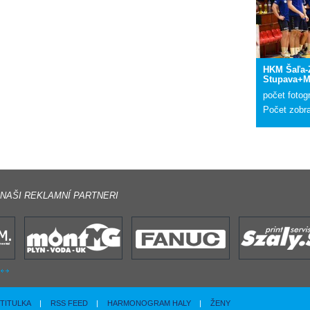
HKM Šaľa
Stupava+Ma
počet fotogr
Počet zobr
NAŠI REKLAMNÍ PARTNERI
TITULKA
|
RSS FEED
|
HARMONOGRAM HALY
|
ŽENY