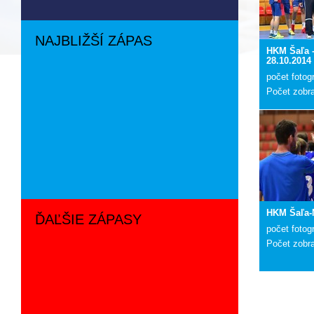
NAJBLIŽŠÍ ZÁPAS
HKM Šaľa -
28.10.2014
počet fotogr
Počet zobr
HKM Šaľa-
ĎAĽŠIE ZÁPASY
počet fotogr
Počet zobr