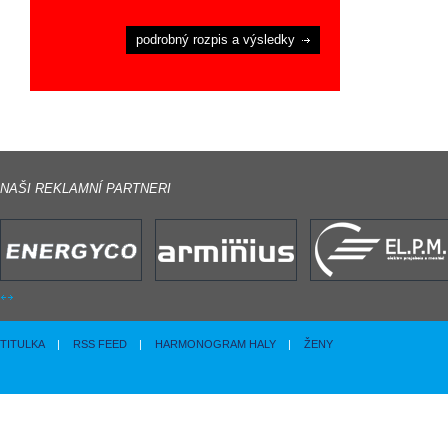
podrobný rozpis a výsledky
NAŠI REKLAMNÍ PARTNERI
TITULKA
|
RSS FEED
|
HARMONOGRAM HALY
|
ŽENY