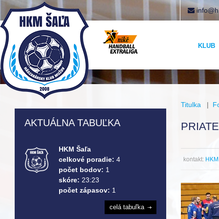
info@h
KLUB
Titulka
|
F
AKTUÁLNA TABUĽKA
PRIAT
HKM Šaľa
celkové poradie:
4
kontakt:
HKM 
počet bodov:
1
skóre:
23:23
počet zápasov:
1
celá tabuľka