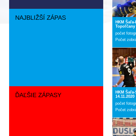
NAJBLIŽŠÍ ZÁPAS
HKM Šaľa-
Topoľčany 
počet fotogr
Počet zobr
HKM Šaľa-Š
ĎAĽŠIE ZÁPASY
14.11.2020
počet fotogr
Počet zobr