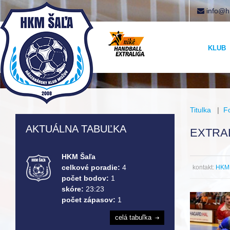
info@h
KLUB
Titulka
|
F
AKTUÁLNA TABUĽKA
EXTRAL
HKM Šaľa
celkové poradie:
4
kontakt:
HKM 
počet bodov:
1
skóre:
23:23
počet zápasov:
1
celá tabuľka