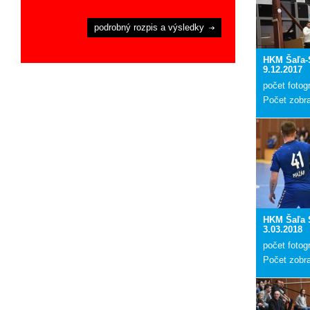
podrobný rozpis a výsledky
HKM Šaľa-
9.12.2017
počet fotogr
Počet zobr
HKM Šaľa 
3.03.2018
počet fotogr
Počet zobr