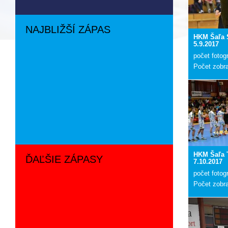
NAJBLIŽŠÍ ZÁPAS
HKM Šaľa 
5.9.2017
počet fotogr
Počet zobr
HKM Šaľa T
ĎAĽŠIE ZÁPASY
7.10.2017
počet fotogr
Počet zobr