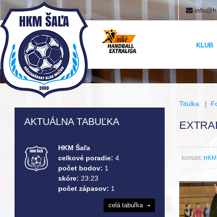
info@h
KLUB
Titulka
|
F
AKTUÁLNA TABUĽKA
EXTRAL
HKM Šaľa
celkové poradie:
4
kontakt:
HKM 
počet bodov:
1
skóre:
23:23
počet zápasov:
1
celá tabuľka