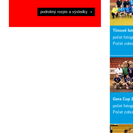
podrobný rozpis a výsledky
Tímové fot
počet fotogr
Počet zobr
Gera Cup 
počet fotogr
Počet zobr