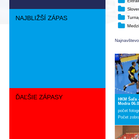
Extra
Slove
NAJBLIŽŠÍ ZÁPAS
Turna
Medzi
Najnavštevov
ĎAĽŠIE ZÁPASY
HKM Šaľa 
Modra 06.0
počet fotogr
Počet zobr