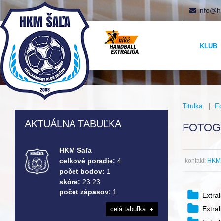
info@h
KLUB
Titulka
|
F
AKTUÁLNA TABUĽKA
FOTOG
HKM Šaľa
celkové poradie:
4
kontakt:
HKM 
počet bodov:
1
skóre:
23:23
počet zápasov:
1
Extra
Extra
celá tabuľka