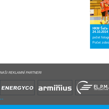
HKM Šaľa-
24.10.2014
počet fotogr
Počet zobr
NAŠI REKLAMNÍ PARTNERI