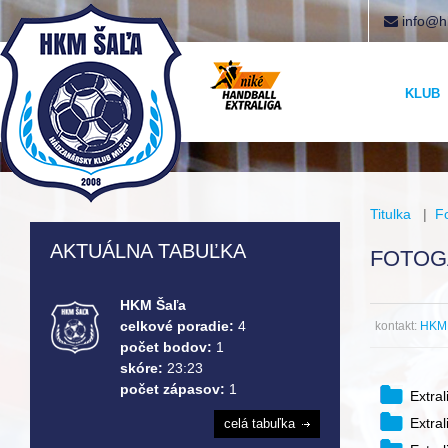
info@h
KLUB
Titulka
|
F
AKTUÁLNA TABUĽKA
FOTOG
HKM Šaľa
celkové poradie:
4
kontakt:
HKM 
počet bodov:
1
skóre:
23:23
počet zápasov:
1
Extra
Extra
celá tabuľka