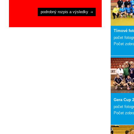
podrobný rozpis a výsledky
Tímové fot
počet fotogr
Počet zobr
Gera Cup 
počet fotogr
Počet zobr