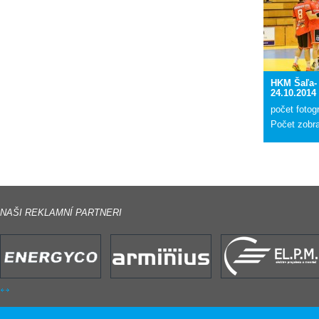
HKM Šaľa-
24.10.2014
počet fotogr
Počet zobr
NAŠI REKLAMNÍ PARTNERI