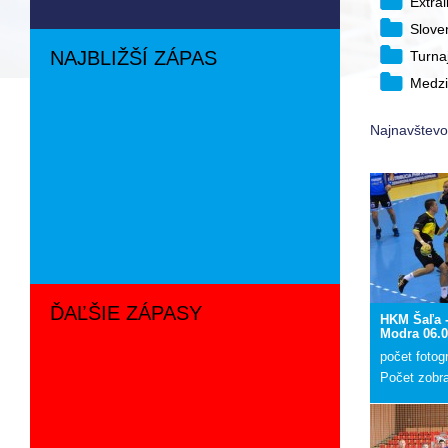
Extra
Slove
NAJBLIŽŠÍ ZÁPAS
Turna
Medzi
Najnavštevov
ĎAĽŠIE ZÁPASY
HKM Šaľa 
Modra 06.0
počet fotogr
Počet zobr