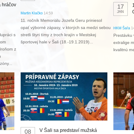
a hráčov
17
JAN
Martin Klačko
14:59
11. ročník Memoriálu Jozefa Geru priniesol
opať výborné zápasy, v ktorých sa medzi sebou
HKM Šaľa
1
upráci s
stretli štyri tímy z troch krajín v Mestskej
Prestávku 
kom
športovej hale v Šali (18.-19.1.2019)...
extralige 
droňom z
kvalitnú m
m
zóny...
V Šali sa predstaví mužská
08