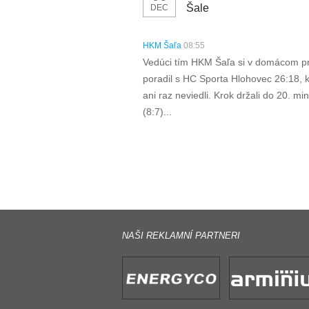
Šale
DEC
HKM Šaľa
08:55
Vedúci tím HKM Šaľa si v domácom pr
poradil s HC Sporta Hlohovec 26:18, 
ani raz neviedli. Krok držali do 20. mi
(8:7)...
NAŠI REKLAMNÍ PARTNERI