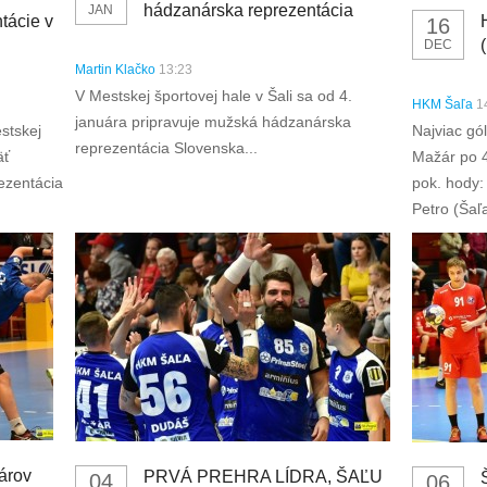
hádzanárska reprezentácia
JAN
tácie v
16
DEC
Martin Klačko
13:23
V Mestskej športovej hale v Šali sa od 4.
HKM Šaľa
1
januára pripravuje mužská hádzanárska
stskej
Najviac gól
reprezentácia Slovenska...
äť
Mažár po 4
ezentácia
pok. hody: 
Petro (Šaľ
árov
PRVÁ PREHRA LÍDRA, ŠAĽU
04
06