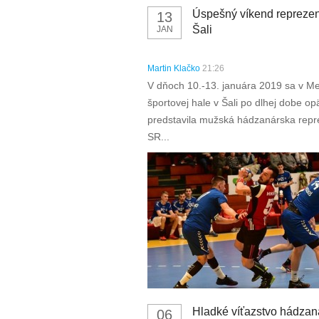
Úspešný víkend reprezen
13
Šali
JAN
Martin Klačko
21:26
V dňoch 10.-13. januára 2019 sa v Me
športovej hale v Šali po dlhej dobe op
predstavila mužská hádzanárska repr
SR...
Hladké víťazstvo hádzan
06