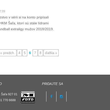
2:39
zstvo v sérii si na konto pripísali
HKM Šaľa, ktorí sú stále lídrami
andball extraligy mužov 2018/2019.
« predch.
4
5
6
7
8
ďalšia »
O
PRIDAJTE SA
 Šaľa 927 01
31 770 6688