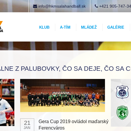
info@hkmsalahandball.sk
+421 905-747-3
KLUB
A-TÍM
MLÁDEŽ
GALÉRIE
LNE Z PALUBOVKY, ČO SA DEJE, ČO SA 
Gera Cup 2019 ovládol maďarský
21
Ferencváros
JAN