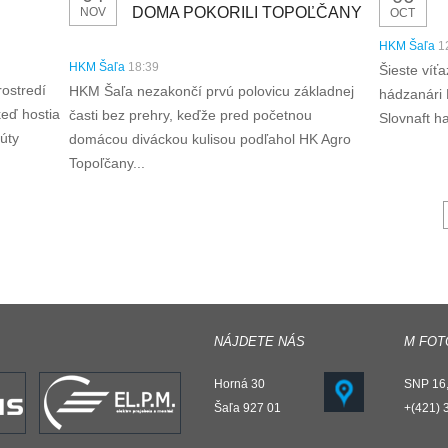
DOMA POKORILI TOPOĽČANY
NOV
OCT
HKM Šaľa
1
HKM Šaľa
18:39
Šieste víťa
ostredí
HKM Šaľa nezakončí prvú polovicu základnej
hádzanári 
keď hostia
časti bez prehry, keďže pred početnou
Slovnaft h
núty
domácou diváckou kulisou podľahol HK Agro
Topoľčany...
NÁJDETE NÁS
M FOT
Horná 30
SNP 16,
Šaľa 927 01
+(421) 