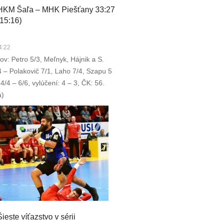
HKM Šaľa – MHK Piešťany 33:27
(15:16)
4:22
ov: Petro 5/3, Meľnyk, Hájnik a S.
 – Polakovič 7/1, Laho 7/4, Szapu 5
4/4 – 6/6, vylúčení: 4 – 3, ČK: 56.
a)
Šieste víťazstvo v sérii