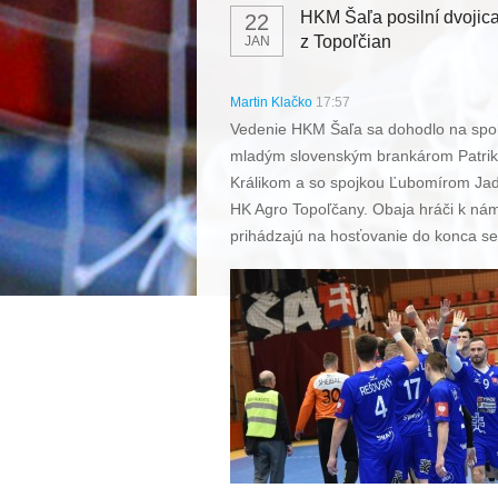
HKM Šaľa posilní dvojic
22
z Topoľčian
JAN
Martin Klačko
17:57
Vedenie HKM Šaľa sa dohodlo na spol
mladým slovenským brankárom Patri
Králikom a so spojkou Ľubomírom Ja
HK Agro Topoľčany. Obaja hráči k ná
prihádzajú na hosťovanie do konca se