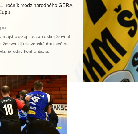
11. ročník medzinárodného GERA
Cupu
4:55
v majstrovskej hádzanárskej Slovnaft
mužov využijú slovenské družstvá na
edzinárodnú konfrontáciu...