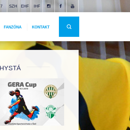
47
SZH
EHF
IHF
FANZÓNA
KONTAKT
CHYSTÁ